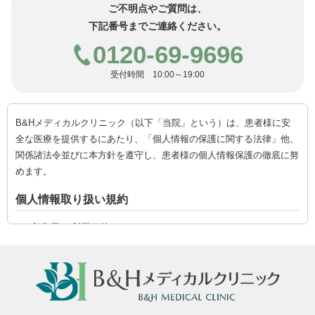
ご不明点やご質問は、
下記番号までご連絡ください。
0120-69-9696
受付時間 10:00～19:00
B&Hメディカルクリニック（以下「当院」という）は、患者様に安
全な医療を提供するにあたり、「個人情報の保護に関する法律」他、
関係諸法令並びに本方針を遵守し、患者様の個人情報保護の徹底に努
めます。
個人情報取り扱い規約
1) 収集及び利用目的
当院は、患者様の個人情報を公正かつ適正な手段により取得します。利
用に際しては法令により例外と認められた場合を除き、患者様の志向に
関する調査・分析、当院からのお知らせなどの目的の範囲内でのみ利用
し、患者様の同意なくその範囲を超えて利用しません。
2) 外部委託