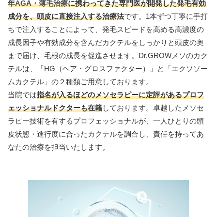
年
AGA・薄毛治療
に携わってきた専門医が開発した発毛有効
成分を、頭皮に直接注入する治療法
です。1本ずつ丁寧に手打
ちで注入することによって、発毛スピードを高める高濃度の
成長因子や有効成分を含んだカクテルをしっかりと頭皮の奥
まで届け、毛根の成長を促進させます。Dr.GROWメソのカク
テルは、「HG（ヘア・グロスファクター）」と「エクソソー
ムカクテル」の２種類ご用意しております。
当院では
指名が入るほどのメソセラピーに定評があるプロフ
ェッショナルドクターも在籍
しております。卓越したメソセ
ラピー技術を有するプロフェッショナルが、一人ひとりの頭
皮状態・進行度に合ったカクテルを調合し、責任を持ってあ
なたの治療を担当いたします。