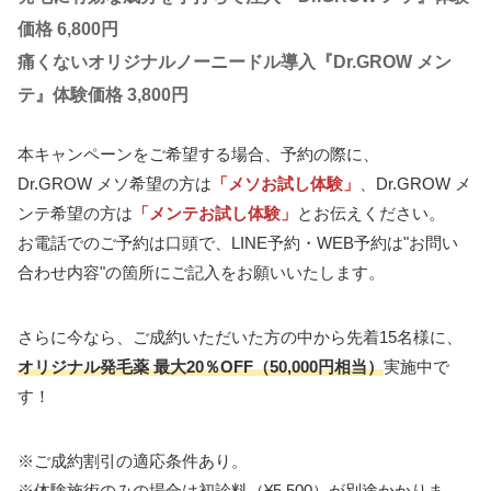
価格 6,800円
痛くないオリジナルノーニードル導入『Dr.GROW メン
テ』体験価格 3,800円
本キャンペーンをご希望する場合、予約の際に、
Dr.GROW メソ希望の方は
「メソお試し体験」
、Dr.GROW メ
ンテ希望の方は
「メンテお試し体験」
とお伝えください。
お電話でのご予約は口頭で、LINE予約・WEB予約は"お問い
合わせ内容"の箇所にご記入をお願いいたします。
さらに今なら、ご成約いただいた方の中から先着15名様に、
オリジナル発毛薬 最大20％OFF（50,000円相当）
実施中で
す！
※ご成約割引の適応条件あり。
※体験施術のみの場合は初診料（¥5,500）が別途かかりま