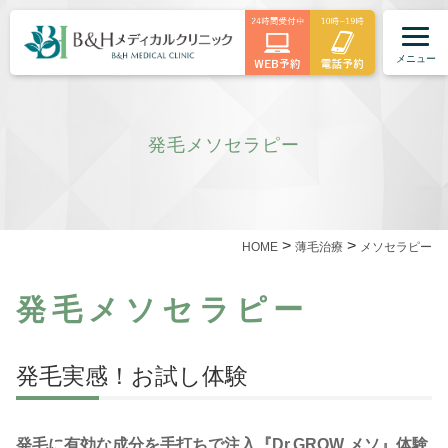
メニュー
発毛メソセラピー
>
>
HOME
薄毛治療
メソセラピー
発毛メソセラピー
発毛実感！お試し体験
発毛に有効な成分を手打ちで注入『Dr.GROW メソ』体験