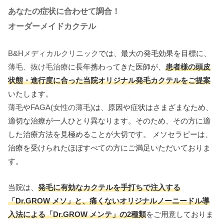
あなたの症状に合わせて調合！
オーダーメイドカクテル
B&Hメディカルクリニック
では、最大の発毛効果を目標に、
薄毛、抜け毛治療
に長年携わってきた医師が、
患者様の頭皮
状態・進行度に合った当院オリジナル発毛カクテルをご提案
いたします。
薄毛
や
FAGA(女性の薄毛)
は、原因や症状はさまざまなため、
適切な治療が一人ひとり異なります。そのため、その方に適
した治療方法を見極めることが大切です。 メソセラピーは、
治療を受けられたほぼすべての方にご満足いただいておりま
す。
当院は、
発毛に有効なカクテルを手打ちで注入する
「Dr.GROW メソ」と、痛くないオリジナルノーニードル導
入法による「Dr.GROW メンテ」の2種類
をご用意しておりま