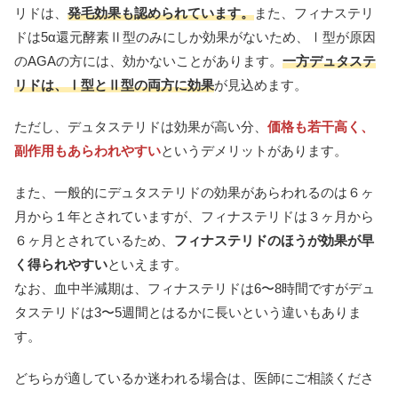
リドは、
発毛効果も認められています。
また、フィナステリ
ドは5α還元酵素Ⅱ型のみにしか効果がないため、Ⅰ型が原因
のAGAの方には、効かないことがあります。
一方デュタステ
リドは、Ⅰ型とⅡ型の両方に効果
が見込めます。
ただし、デュタステリドは効果が高い分、
価格も若干高く、
副作用もあらわれやすい
というデメリットがあります。
また、一般的にデュタステリドの効果があらわれるのは６ヶ
月から１年とされていますが、フィナステリドは３ヶ月から
６ヶ月とされているため、
フィナステリドのほうが効果が早
く得られやすい
といえます。
なお、血中半減期は、フィナステリドは6〜8時間ですがデュ
タステリドは3〜5週間とはるかに長いという違いもありま
す。
どちらが適しているか迷われる場合は、医師にご相談くださ