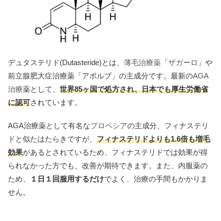
デュタステリド(Dutasteride)とは、
薄毛治療薬
「
ザガーロ
」や
前立腺肥大症治療薬「アボルブ」の主成分です。最新の
AGA
治療
薬として、
世界85ヶ国で処方され、日本でも厚生労働省
に認可
されています。
AGA治療薬として有名な
プロペシア
の主成分、フィナステリ
ドと似たはたらきですが、
フィナステリドよりも1.6倍も増毛
効果
があるとされているため、フィナステリドでは効果が得
られなかった方でも、改善が期待できます。また、内服薬の
ため、
１日１回服用するだけ
でよく、治療の手間もかかりま
せん。