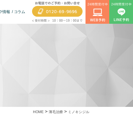
ク情報
コラム
>
>
HOME
薄毛治療
ミノキシジル