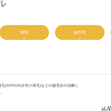
ル
種類
副作用
薄毛)
や
FAGA(女性の薄毛)
などの脱毛症の治療に
。