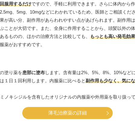
回服用するだけ
ですので、手軽に利用できます。さらに体内から
.5mg、5mg、10mgなどにわかれているため、医師とご相談くだ
果が高い分、副作用があらわれやすい点があげられます。副作用
ぶことが大切です。また、全身に作用することから、頭髪以外の
あるものの、ほかの治療方法と比較しても、
もっとも高い発毛効
服薬がおすすめです。
の塗り薬を
患部に塗布
します。含有量は2%、5%、8%、10%な
は１日１回利用します。内服薬に比べると
副作用も少なく、気に
ミノキシジルを含有したオリジナルの内服薬や外用薬を取り扱っ
薄毛治療薬の詳細