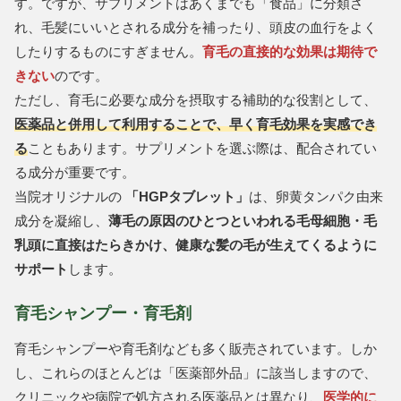
す。ですが、サプリメントはあくまでも「食品」に分類さ
れ、毛髪にいいとされる成分を補ったり、頭皮の血行をよく
したりするものにすぎません。
育毛の直接的な効果は期待で
きない
のです。
ただし、育毛に必要な成分を摂取する補助的な役割として、
医薬品と併用して利用することで、早く育毛効果を実感でき
る
こともあります。サプリメントを選ぶ際は、配合されてい
る成分が重要です。
当院オリジナルの
「HGPタブレット」
は、卵黄タンパク由来
成分を凝縮し、
薄毛の原因のひとつといわれる毛母細胞・毛
乳頭に直接はたらきかけ、健康な髪の毛が生えてくるように
サポート
します。
育毛シャンプー・育毛剤
育毛シャンプーや育毛剤なども多く販売されています。しか
し、これらのほとんどは「医薬部外品」に該当しますので、
クリニックや病院で処方される医薬品とは異なり、
医学的に