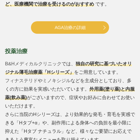
ど、医療機関で治療を受けるのがおすすめ
です。
AGA治療の詳細
投薬治療
B&Hメディカルクリニック
では、
独自の研究に基づいたオリ
ジナル薄毛治療薬「Hシリーズ」
をご用意しています。
フィナステリド
や
ミノキシジル
などを主成分としており、多
くの方に効果を実感いただいています。
外用薬(塗り薬)と内服
薬(飲み薬)
がございますので、症状やお好みに合わせてお使い
いただけます。
さらに当院のHシリーズは、より効果的な発毛・育毛を実感で
きる「Hタブ+α」や、副作用による身体への負担を最小限に
抑えた「Hタブ ナチュラル」など、様々なご要望にお応えで
きるよう豊富なメニューを取り揃えています。