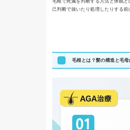
毛根で死滅を判断する方法と休眠と
己判断で抜いたり処理したりする前
毛根とは？髪の構造と毛母