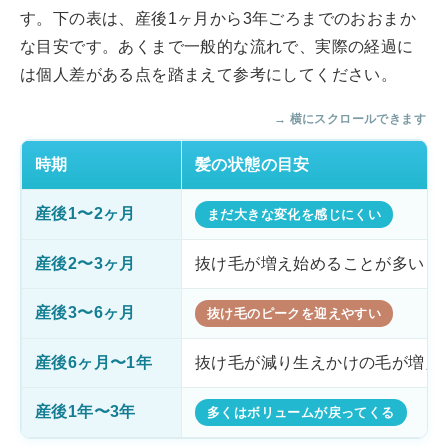
す。下の表は、産後1ヶ月から3年ごろまでのおおまか
な目安です。あくまで一般的な流れで、実際の経過に
は個人差がある点を踏まえて参考にしてください。
→ 横にスクロールできます
時期
髪の状態の目安
産後1〜2ヶ月
まだ大きな変化を感じにくい
産後2〜3ヶ月
抜け毛が増え始めることが多い
産後3〜6ヶ月
抜け毛のピークを迎えやすい
産後6ヶ月〜1年
抜け毛が減り生えかけの毛が増え
産後1年〜3年
多くはボリュームが戻ってくる