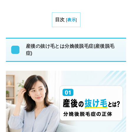
目次
[
表示
]
産後の抜け毛とは分娩後脱毛症(産後脱毛
症)